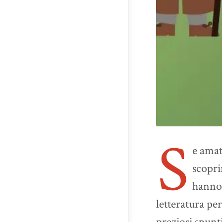
S
e amat
scopri
hanno 
letteratura per
preziosi spunti