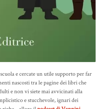
i scuola e cercate un utile supporto per far
enti nascosti tra le pagine dei libri che
ulti e non vi siete mai avvicinati alla
mplicistico e stucchevole, ignari dei
 righe... allora il
podcast di Vannini