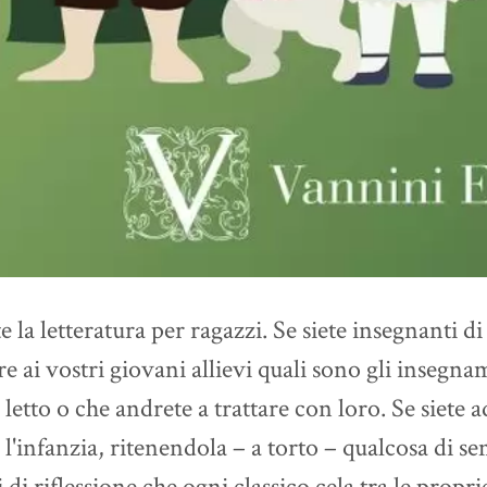
e la letteratura per ragazzi. Se siete insegnanti d
re ai vostri giovani allievi quali sono gli insegnam
letto o che andrete a trattare con loro. Se siete ad
 l'infanzia, ritenendola – a torto – qualcosa di se
 di riflessione che ogni classico cela tra le proprie