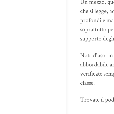
Un mezzo, quel
che si legge, 
profondi e mat
soprattutto per
supporto degli
Nota d'uso: in 
abbordabile an
verificate semp
classe.
Trovate il po