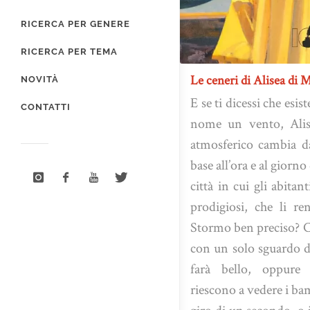
RICERCA PER GENERE
RICERCA PER TEMA
Le ceneri di Alisea di 
NOVITÀ
E se ti dicessi che esis
CONTATTI
nome un vento, Alis
atmosferico cambia da
base all’ora e al giorn
città in cui gli abita
prodigiosi, che li r
Stormo ben preciso? C
con un solo sguardo d
farà bello, oppure
riescono a vedere i ba