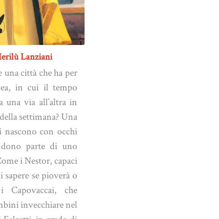
Merilù Lanziani
te una città che ha per
ea, in cui il tempo
 una via all’altra in
o della settimana? Una
nti nascono con occhi
endono parte di uno
ome i Nestor, capaci
i sapere se pioverà o
 i Capovaccai, che
mbini invecchiare nel