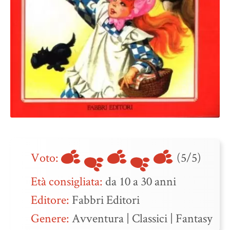
Voto:
(5/5)
Età consigliata:
da 10 a 30 anni
Editore:
Fabbri Editori
Genere:
Avventura
|
Classici
|
Fantasy