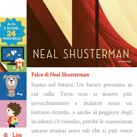
Falce di Neal Shusterman
Siamo nel futuro. Un futuro prossimo in
cui sulla Terra non si muore più:
invecchiamento e malattie sono un
lontano ricordo, e anche al peggiore degli
incidenti c'è rimedio, perché le conoscenze
umane oramai sono tali che si può venir
e di Lisa