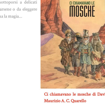
ottoporsi a delicati
zarsene o da eleggere
a la magia...
Ci chiamavano le mosche di Davi
Maurizio A. C. Quarello