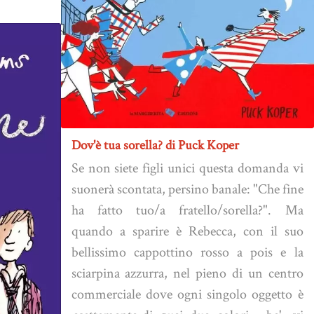
Dov'è tua sorella? di Puck Koper
Se non siete figli unici questa domanda vi
suonerà scontata, persino banale: "Che fine
ha fatto tuo/a fratello/sorella?". Ma
quando a sparire è Rebecca, con il suo
bellissimo cappottino rosso a pois e la
sciarpina azzurra, nel pieno di un centro
commerciale dove ogni singolo oggetto è