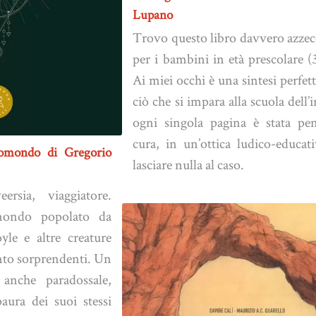
Lupano
Trovo questo libro davvero azzec
per i bambini in età prescolare (
Ai miei occhi è una sintesi perfett
ciò che si impara alla scuola dell’i
ogni singola pagina è stata pe
cura, in un’ottica ludico-educat
romondo di Gregorio
lasciare nulla al caso.
rsia, viaggiatore.
ondo popolato da
yle e altre creature
anto sorprendenti. Un
nche paradossale,
aura dei suoi stessi