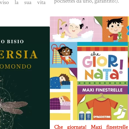
pochettes da urlo, garantito!).
ovviso la sua vita
Che giornata! Maxi finestrell