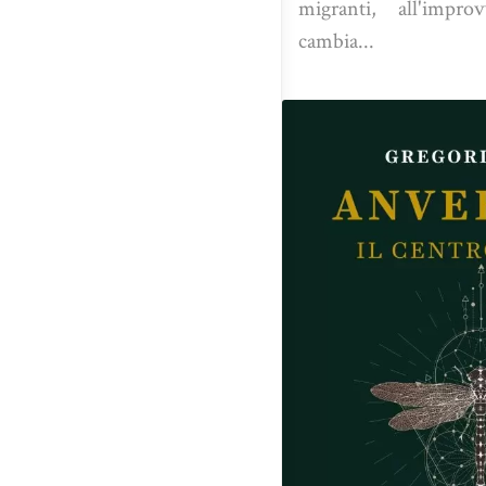
migranti, all'impr
cambia...