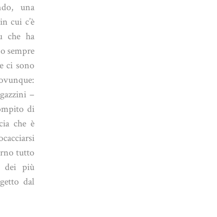
do, una
in cui c’è
u che ha
amo sempre
 e ci sono
ovunque:
gazzini –
ompito di
cia che è
acciarsi
rno tutto
 dei più
getto dal