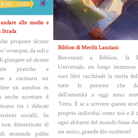
 andare alle medie e
a Strada
 che propone alcune
Biblion di Merilù Lanziani
o’ ovunque, da soli e
Benvenuti a Biblion, la Bi
di giungere ad alcune
Universale, un luogo immenso 
iste pratiche e
suoi libri racchiude la storia del
are a cucinarsi un
tutte le persone che dall
ndere un autobus in
dell’umanità a oggi sono esist
 anche accettare il
Terra. E se a scrivere queste stor
icarsi tra i delicati
proprio individui come noi e il 
enzioni sociali). Se
ogni abitante del mondo fosse de
o non dimenticate di
un unico, grande dio-scrittore?
di mutande pulite