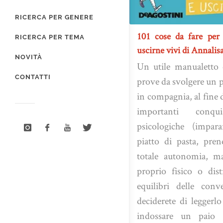
RICERCA PER GENERE
101 cose da fare per
RICERCA PER TEMA
uscirne vivi di Annalis
NOVITÀ
Un utile manualetto
CONTATTI
prove da svolgere un p
in compagnia, al fine 
importanti conqu
psicologiche (impar
piatto di pasta, pre
totale autonomia, ma
proprio fisico o distr
equilibri delle conv
deciderete di leggerl
indossare un paio 