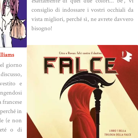
esattamente
di quei due colori... be', vi
consiglio di indossare i vostri occhiali da
vista migliori, perché sì, ne avrete davvero
bisogno!
lliams
el giorno
discusso,
vestito e
gendosi
a francese
 perché in
lle (e non
leté o di