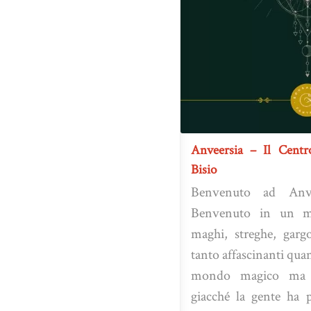
Anveersia – Il Cent
Bisio
Benvenuto ad Anvee
Benvenuto in un m
maghi, streghe, gargo
tanto affascinanti qu
mondo magico ma a
giacché la gente ha p