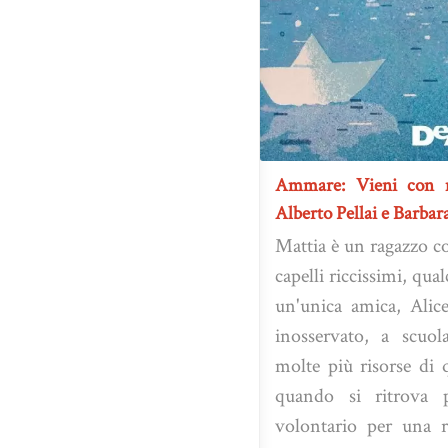
Ammare: Vieni con 
Alberto Pellai e Barba
Mattia è un ragazzo c
capelli riccissimi, qua
un'unica amica, Alic
inosservato, a scuol
molte più risorse di 
quando si ritrova p
volontario per una ri