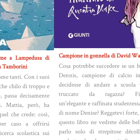
Campione in gonnella di David Wa
me a Lampedusa di
Cosa potrebbe succedere se un b
ra Tamborini
Dennis, campione di calcio in
ome tanti. Con i suoi
decidesse di andare a scuola 
lche chilo di troppo e
truccato da ragazza? Fin
e, passa decisamente
un'elegante e raffinata studentess
a. Mattia, però, ha
di nome Denise? Reggetevi forte,
quel che crede: così,
questo libro ne vedrete delle be
er caso a offrirsi
parlo solo di strepitose décol
cerca scolastica sui