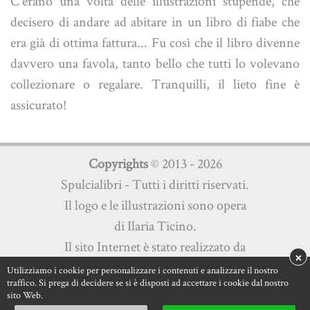
C'erano una volta delle illustrazioni stupende, che
decisero di andare ad abitare in un libro di fiabe che
era già di ottima fattura... Fu così che il libro divenne
davvero una favola, tanto bello che tutti lo volevano
collezionare o regalare. Tranquilli, il lieto fine è
assicurato!
Copyrights
© 2013 - 2026
Spulcialibri - Tutti i diritti riservati.
Il logo e le illustrazioni sono opera
di Ilaria Ticino.
Il sito Internet è stato realizzato da
×
Martini Multimedia s.a.s.
Utilizziamo i cookie per personalizzare i contenuti e analizzare il nostro
traffico. Si prega di decidere se si è disposti ad accettare i cookie dal nostro
Privacy Policy
|
Cookie Policy
sito Web.