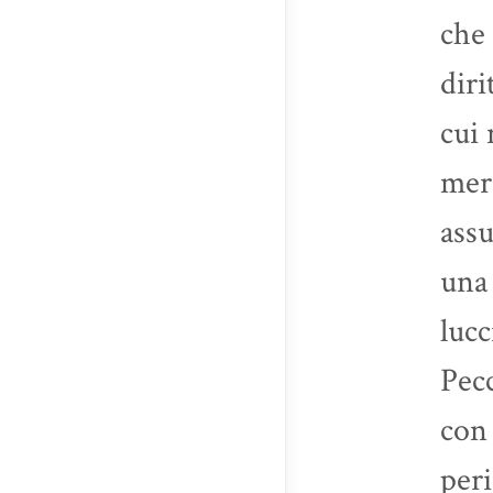
che 
diri
cui 
mera
assu
una 
lucc
Pecc
con 
peri