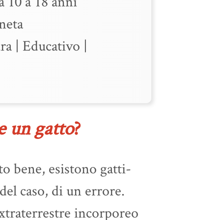
 10 a 18 anni
neta
ra
|
Educativo
|
 un gatto
?
to bene, esistono gatti-
 del caso, di un errore.
extraterrestre incorporeo