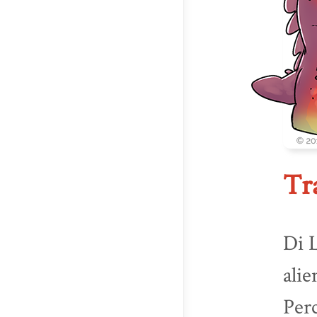
Tra
Di L
alie
Perc