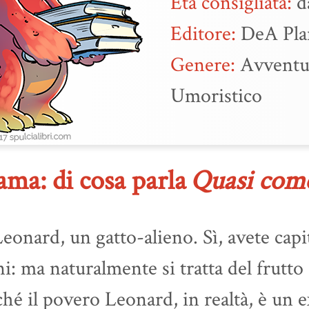
Età consigliata:
da
Editore:
DeA Pla
Genere:
Avventu
Umoristico
ma: di cosa parla
Quasi come
eonard, un gatto-alieno. Sì, avete capi
ni: ma naturalmente si tratta del frutto
hé il povero Leonard, in realtà, è un 