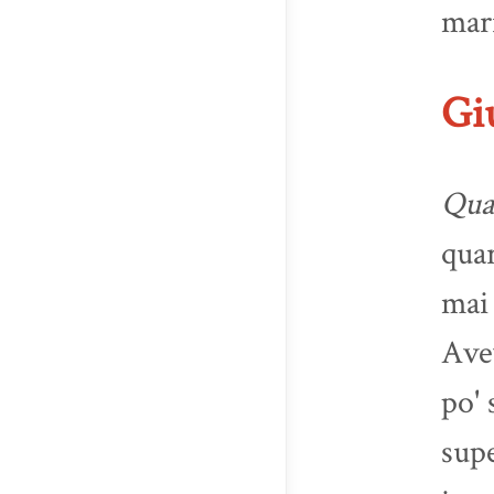
mari
Gi
Qua
quar
mai 
Ave
po' 
supe