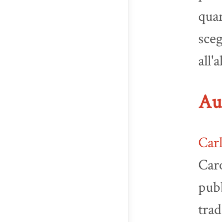
qua
sceg
all'
Au
Carl
Caro
pubb
trad