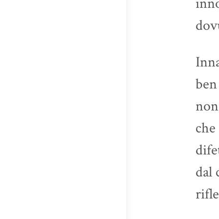
inno
dovu
Inn
ben 
nonn
che 
dife
dal 
rifl