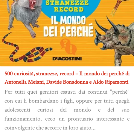
500 curiosità, stranezze, record – Il mondo dei perché di
Antonella Meiani, Davide Bonadonna e Aldo Ripamonti
Per tutti quei genitori esausti dai continui "perché"
con cui li bombardano i figli, oppure per tutti quegli
adolescenti curiosi del mondo e del suo
funzionamento, ecco un prontuario interessante e
coinvolgente che accorre in loro aiuto...