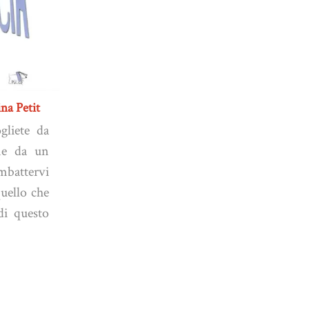
ina Petit
gliete da
ine da un
mbattervi
uello che
di questo