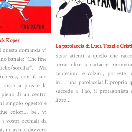
uck Koper
La parolaccia di Luca Tozzi e Crist
ici questa domanda vi
State attenti a quello che racco
ino banale: "Che fine
terra: oltre a cartacce, monet
ello/sorella?". Ma
centesimo e calzini, potreste i
Rebecca, con il suo
in… una parolaccia! È proprio q
o rosso a pois e la
succede a Tao, il protagonista 
l pieno di un centro
libro...
i singolo oggetto è
ue colori... be', vi
 i vostri occhiali da
 sì, ne avrete davvero