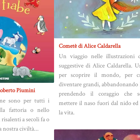
Cometè di Alice Caldarella
Un viaggio nelle illustrazioni d
suggestive di Alice Caldarella. 
per scoprire il mondo, per cr
diventare grandi, abbandonando l
 Roberto Piumini
prendendo il coraggio che s
ne sono per tutti i
mettere il naso fuori dal nido ed
lla fattoria o nello
la vita.
isalenti a secoli fa o
 nostra civiltà...