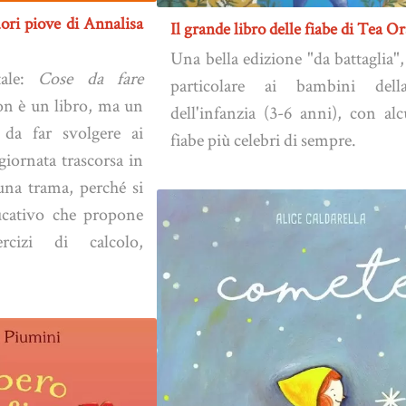
ori piove di Annalisa
Il grande libro delle fiabe di Tea Or
Una bella edizione "da battaglia",
tale:
Cose da fare
particolare ai bambini dell
n è un libro, ma un
dell'infanzia (3-6 anni), con al
 da far svolgere ai
fiabe più celebri di sempre.
iornata trascorsa in
una trama, perché si
ducativo che propone
ercizi di calcolo,