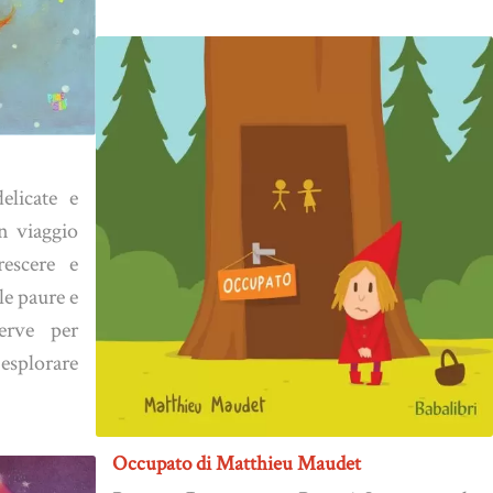
elicate e
Un viaggio
escere e
e paure e
erve per
 esplorare
Occupato di Matthieu Maudet