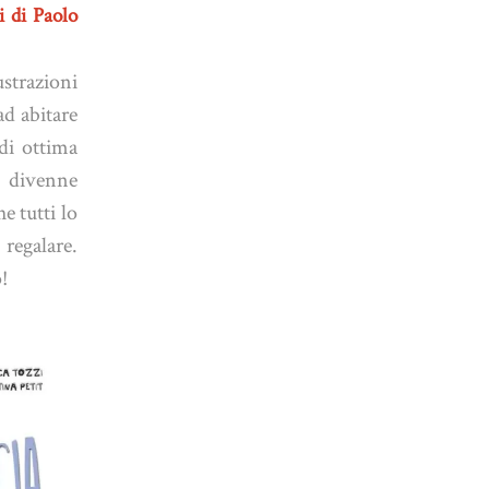
i di Paolo
trazioni
ad abitare
 di ottima
o divenne
e tutti lo
egalare.
o!