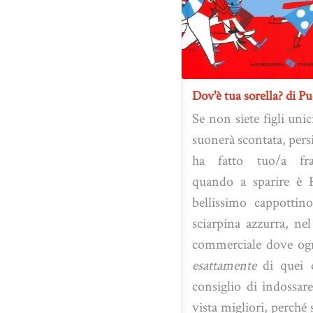
Dov'è tua sorella? di P
Se non siete figli un
suonerà scontata, pers
ha fatto tuo/a frat
quando a sparire è 
bellissimo cappottin
sciarpina azzurra, ne
commerciale dove ogn
esattamente
di quei d
consiglio di indossare
vista migliori, perché