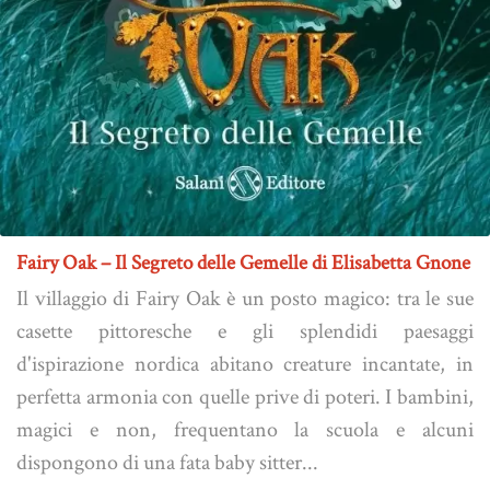
Fairy Oak – Il Segreto delle Gemelle di Elisabetta Gnone
Il villaggio di Fairy Oak è un posto magico: tra le sue
casette pittoresche e gli splendidi paesaggi
d'ispirazione nordica abitano creature incantate, in
perfetta armonia con quelle prive di poteri. I bambini,
magici e non, frequentano la scuola e alcuni
dispongono di una fata baby sitter...