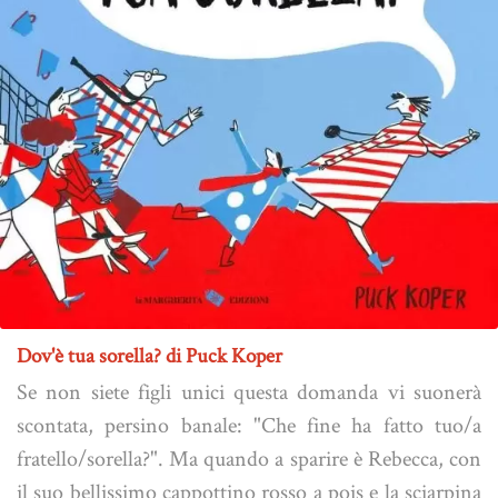
Dov'è tua sorella? di Puck Koper
Se non siete figli unici questa domanda vi suonerà
scontata, persino banale: "Che fine ha fatto tuo/a
fratello/sorella?". Ma quando a sparire è Rebecca, con
il suo bellissimo cappottino rosso a pois e la sciarpina