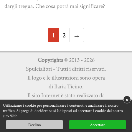
dargli tregua. Che cosa potrà mai significare?
1
2
→
Copyrights
© 2013 - 2026
Spulcialibri - Tutti i diritti riservati.
Il logo e le illustrazioni sono opera
di Ilaria Ticino.
Il sito Internet è stato realizzato da
×
Martini Multimedia s.a.s.
Utilizziamo i cookie per personalizzare i contenuti e analizzare il nostro
traffico. Si prega di decidere se si è disposti ad accettare i cookie dal nostro
Privacy Policy
|
Cookie Policy
sito Web.
Declino
Accettare