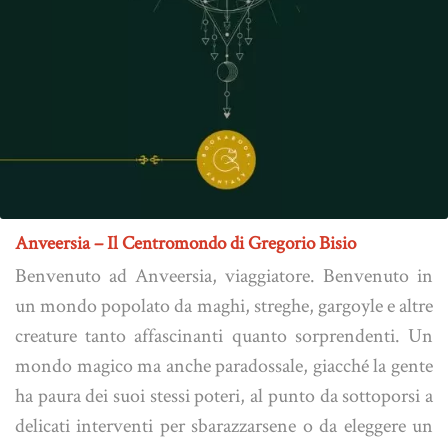
Anveersia – Il Centromondo di Gregorio Bisio
Benvenuto ad Anveersia, viaggiatore. Benvenuto in
un mondo popolato da maghi, streghe, gargoyle e altre
creature tanto affascinanti quanto sorprendenti. Un
mondo magico ma anche paradossale, giacché la gente
ha paura dei suoi stessi poteri, al punto da sottoporsi a
delicati interventi per sbarazzarsene o da eleggere un