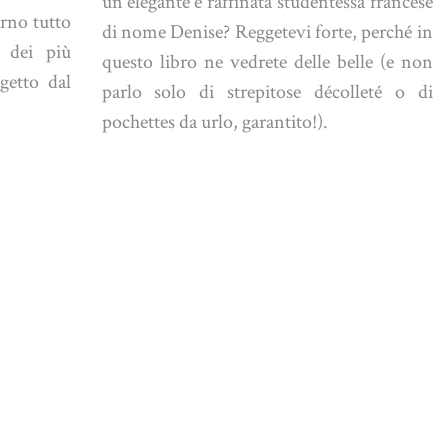
un'elegante e raffinata studentessa francese
rno tutto
di nome Denise? Reggetevi forte, perché in
 dei più
questo libro ne vedrete delle belle (e non
getto dal
parlo solo di strepitose décolleté o di
pochettes da urlo, garantito!).