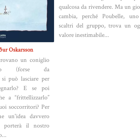
qualcosa da rivendere. Ma un gio
cambia, perché Poubelle, uno
scaltri del gruppo, trova un og
valore inestimabile...
árður Oskarsson
rovano un coniglio
cato (forse da
si può lasciare per
egnarlo? E se poi
 a “frittellizzarlo”
uoi soccorritori? Per
ne un'idea davvero
e porterà il nostro
...