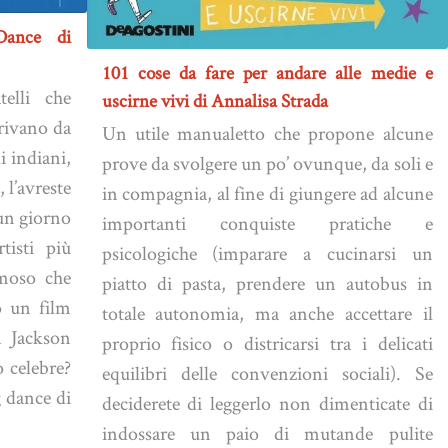
Dance di
101 cose da fare per andare alle medie e
elli che
uscirne vivi di Annalisa Strada
erivano da
Un utile manualetto che propone alcune
di indiani,
prove da svolgere un po’ ovunque, da soli e
 l’avreste
in compagnia, al fine di giungere ad alcune
 un giorno
importanti conquiste pratiche e
tisti più
psicologiche (imparare a cucinarsi un
moso che
piatto di pasta, prendere un autobus in
o un film
totale autonomia, ma anche accettare il
a Jackson
proprio fisico o districarsi tra i delicati
 celebre?
equilibri delle convenzioni sociali). Se
g dance di
deciderete di leggerlo non dimenticate di
indossare un paio di mutande pulite