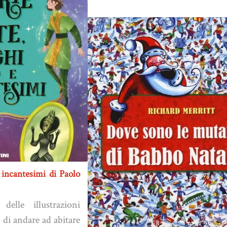
e incantesimi di Paolo
elle illustrazioni
 di andare ad abitare