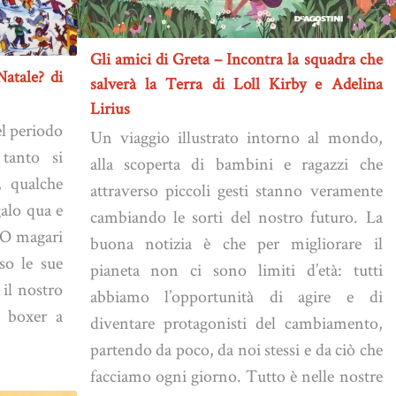
Gli amici di Greta – Incontra la squadra che
atale? di
salverà la Terra di Loll Kirby e Adelina
Lirius
el periodo
Un viaggio illustrato intorno al mondo,
tanto si
alla scoperta di bambini e ragazzi che
, qualche
attraverso piccoli gesti stanno veramente
galo qua e
cambiando le sorti del nostro futuro. La
. O magari
buona notizia è che per migliorare il
so le sue
pianeta non ci sono limiti d’età: tutti
il nostro
abbiamo l’opportunità di agire e di
i boxer a
diventare protagonisti del cambiamento,
partendo da poco, da noi stessi e da ciò che
facciamo ogni giorno. Tutto è nelle nostre