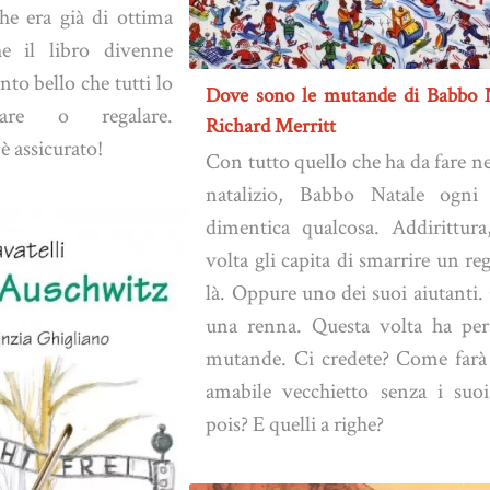
che era già di ottima
he il libro divenne
nto bello che tutti lo
Dove sono le mutande di Babbo N
nare o regalare.
Richard Merritt
 è assicurato!
Con tutto quello che ha da fare n
natalizio, Babbo Natale ogni 
dimentica qualcosa. Addirittura
volta gli capita di smarrire un re
là. Oppure uno dei suoi aiutanti
una renna. Questa volta ha per
mutande. Ci credete? Come farà 
amabile vecchietto senza i suo
pois? E quelli a righe?