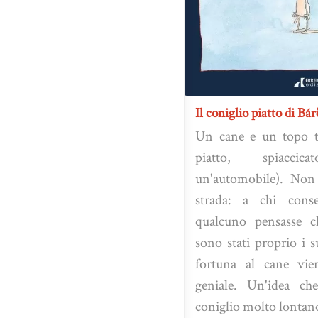
Il coniglio piatto di B
Un cane e un topo t
piatto, spiacci
un'automobile). Non 
strada: a chi cons
qualcuno pensasse che
sono stati proprio i s
fortuna al cane vie
geniale. Un'idea ch
coniglio molto lontano