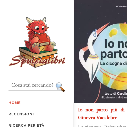
HOME
Io non parto più di
RECENSIONI
Ginevra Vacalebre
La cicogna Daisy vive
RICERCA PER ETÀ