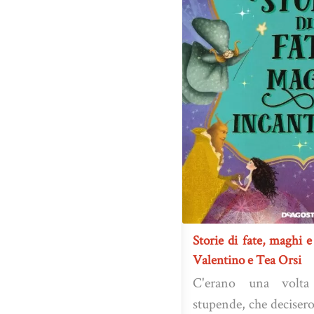
Storie di fate, maghi 
Valentino e Tea Orsi
C'erano una volta d
stupende, che decisero