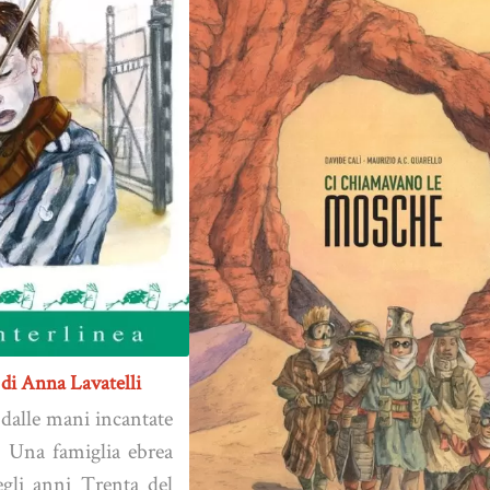
 di Anna Lavatelli
 dalle mani incantate
e. Una famiglia ebrea
gli anni Trenta del