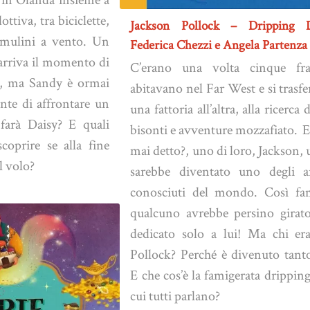
tiva, tra biciclette,
Jackson Pollock – Dripping 
e mulini a vento. Un
Federica Chezzi e Angela Partenza
 arriva il momento di
C’erano una volta cinque frat
ca, ma Sandy è ormai
abitavano nel Far West e si trasf
ente di affrontare un
una fattoria all’altra, alla ricerca 
 farà Daisy? E quali
bisonti e avventure mozzafiato. E,
coprire se alla fine
mai detto?, uno di loro, Jackson,
l volo?
sarebbe diventato uno degli ar
conosciuti del mondo. Così fa
qualcuno avrebbe persino girat
dedicato solo a lui! Ma chi er
Pollock? Perché è divenuto tanto
E che cos’è la famigerata drippin
cui tutti parlano?