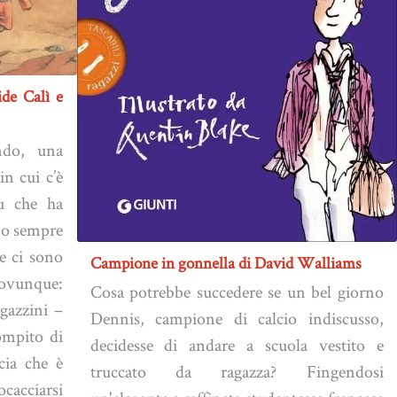
de Calì e
do, una
in cui c’è
u che ha
amo sempre
 e ci sono
Campione in gonnella di David Walliams
ovunque:
Cosa potrebbe succedere se un bel giorno
gazzini –
Dennis, campione di calcio indiscusso,
ompito di
decidesse di andare a scuola vestito e
cia che è
truccato da ragazza? Fingendosi
acciarsi