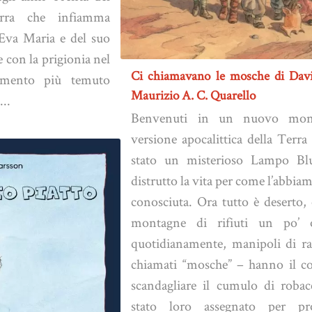
rra che infiamma
 Eva Maria e del suo
e con la prigionia nel
Ci chiamavano le mosche di Davi
amento più temuto
Maurizio A. C. Quarello
...
Benvenuti in un nuovo mon
versione apocalittica della Terra 
stato un misterioso Lampo Bl
distrutto la vita per come l’abbi
conosciuta. Ora tutto è deserto,
montagne di rifiuti un po’ 
quotidianamente, manipoli di ra
chiamati “mosche” – hanno il c
scandagliare il cumulo di robac
stato loro assegnato per proc