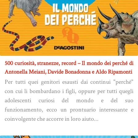
500 curiosità, stranezze, record – Il mondo dei perché di
Antonella Meiani, Davide Bonadonna e Aldo Ripamonti
Per tutti quei genitori esausti dai continui "perché"
con cui li bombardano i figli, oppure per tutti quegli
adolescenti curiosi del mondo e del suo
funzionamento, ecco un prontuario interessante e
coinvolgente che accorre in loro aiuto...