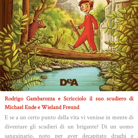
Rodrigo Gambarozza e Scricciolo il suo scudiero di
Michael Ende e Wieland Freund
E se a un certo punto della vita vi venisse in mente di
diventare gli scudieri di un brigante? Di un uomo
sanguinario, noto per aver decapitato draghi e