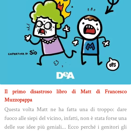
Il primo disastroso libro di Matt di Francesco
Muzzopappa
Questa volta Matt ne ha fatta una di troppo: dare
fuoco alle siepi del vicino, infatti, non è stata forse una
delle sue idee più geniali... Ecco perché i genitori gli