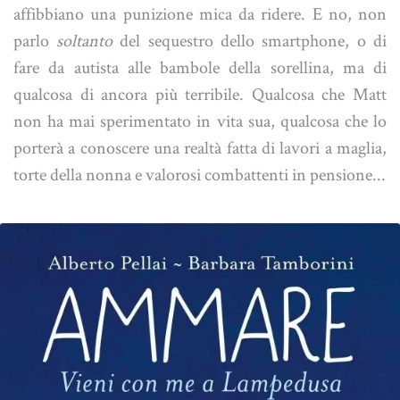
affibbiano una punizione mica da ridere. E no, non
parlo
soltanto
del sequestro dello smartphone, o di
fare da autista alle bambole della sorellina, ma di
qualcosa di ancora più terribile. Qualcosa che Matt
non ha mai sperimentato in vita sua, qualcosa che lo
porterà a conoscere una realtà fatta di lavori a maglia,
torte della nonna e valorosi combattenti in pensione...