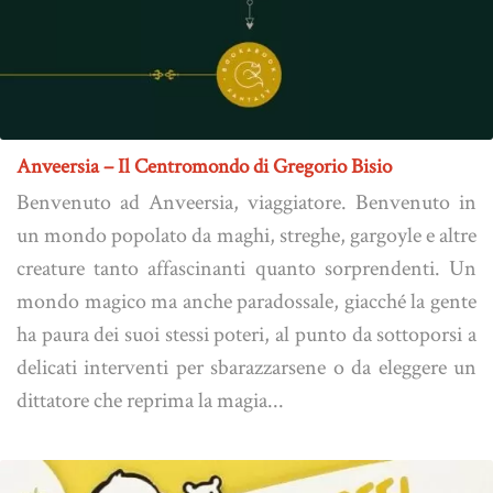
Anveersia – Il Centromondo di Gregorio Bisio
Benvenuto ad Anveersia, viaggiatore. Benvenuto in
un mondo popolato da maghi, streghe, gargoyle e altre
creature tanto affascinanti quanto sorprendenti. Un
mondo magico ma anche paradossale, giacché la gente
ha paura dei suoi stessi poteri, al punto da sottoporsi a
delicati interventi per sbarazzarsene o da eleggere un
dittatore che reprima la magia...