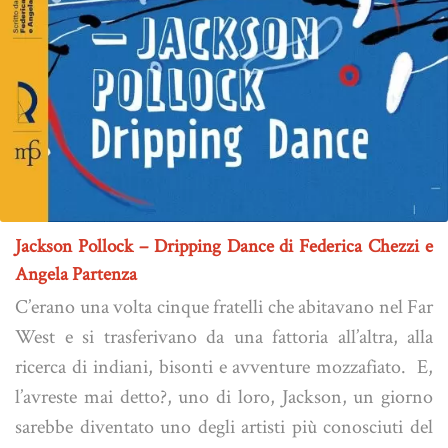
Jackson Pollock – Dripping Dance di Federica Chezzi e
Angela Partenza
C’erano una volta cinque fratelli che abitavano nel Far
West e si trasferivano da una fattoria all’altra, alla
ricerca di indiani, bisonti e avventure mozzafiato. E,
l’avreste mai detto?, uno di loro, Jackson, un giorno
sarebbe diventato uno degli artisti più conosciuti del