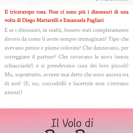
Il triceratopo rosa. Non ci sono più i dinosauri di una
volta di Diego Mattarelli e Emanuela Pagliari
E se i dinosauri, in realtà, fossero stati completamente
diversi da come li avete sempre immaginati? Tipo che
avevano penne e piume colorate? Che danzavano, per
corteggiare il partner? Che covavano le uova (senza
schiacciarle!) e si prendevano cura dei loro piccoli?
Ma, soprattutto, avreste mai detto che sono ancora tra
di noi? (E, no, coccodrilli e lucertole non c’entrano
niente!)