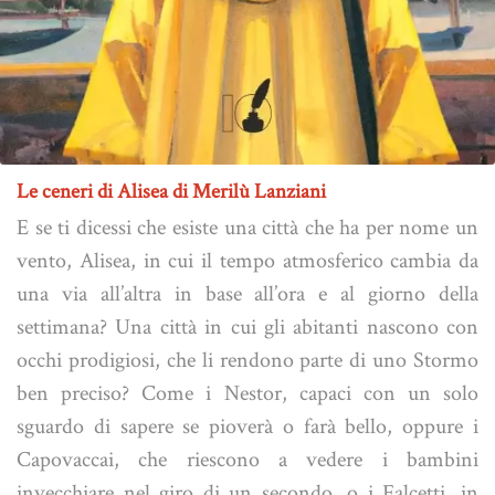
Le ceneri di Alisea di Merilù Lanziani
E se ti dicessi che esiste una città che ha per nome un
vento, Alisea, in cui il tempo atmosferico cambia da
una via all’altra in base all’ora e al giorno della
settimana? Una città in cui gli abitanti nascono con
occhi prodigiosi, che li rendono parte di uno Stormo
ben preciso? Come i Nestor, capaci con un solo
sguardo di sapere se pioverà o farà bello, oppure i
Capovaccai, che riescono a vedere i bambini
invecchiare nel giro di un secondo, o i Falcetti, in